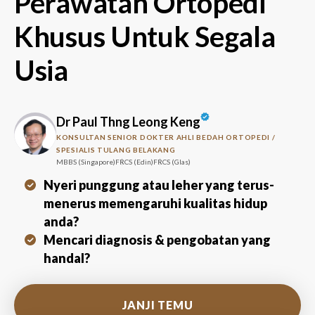
Perawatan Ortopedi
Khusus Untuk Segala
Usia
Dr Paul Thng Leong Keng
KONSULTAN SENIOR DOKTER AHLI BEDAH ORTOPEDI /
SPESIALIS TULANG BELAKANG
MBBS (Singapore)
FRCS (Edin)
FRCS (Glas)
Nyeri punggung atau leher yang terus-
menerus memengaruhi kualitas hidup
anda?
Mencari diagnosis & pengobatan yang
handal?
JANJI TEMU