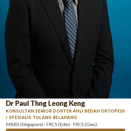
Dr Paul Thng Leong Keng
KONSULTAN SENIOR DOKTER AHLI BEDAH ORTOPEDI
/ SPESIALIS TULANG BELAKANG
MBBS (Singapore) ∙ FRCS (Edin) ∙ FRCS (Glas)